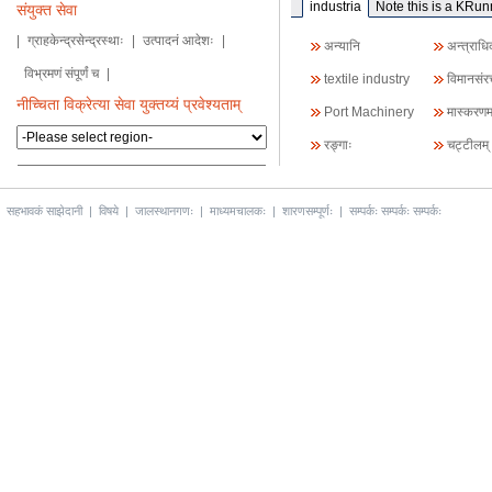
industria
Note this is a KRu
संयुक्त सेवा
konstrukcijमपृथुवाहिनी
उत्पादनिर्दे
|
ग्राहकेन्द्रसेन्द्रस्थाः
|
उत्पादनं आदेशः
|
अन्यानि
अन्त्राधिक
विभ्रमणं संपूर्णं च
|
textile industry
विमानसंर
नीच्चिता विक्रेत्या सेवा युक्तय्यं प्रवेश्यताम्
Port Machinery
मास्करणम
सम्पर्करणम
रङ्गाः
चट्टीलम्
सहभावकं साझेदानी
|
विषये
|
जालस्थानगणः
|
माध्यमचालकः
|
शारणसम्पूर्णः
|
सम्पर्कः सम्पर्कः सम्पर्कः