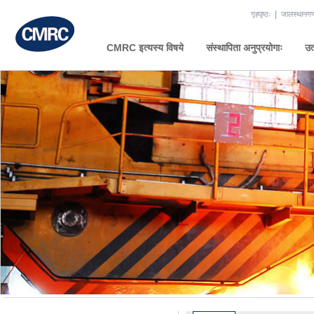
|
गृहपृष्ठः
जालस्थानग
CMRC इत्यस्य विषये
संस्थापिता अनुप्रयोगाः
उत